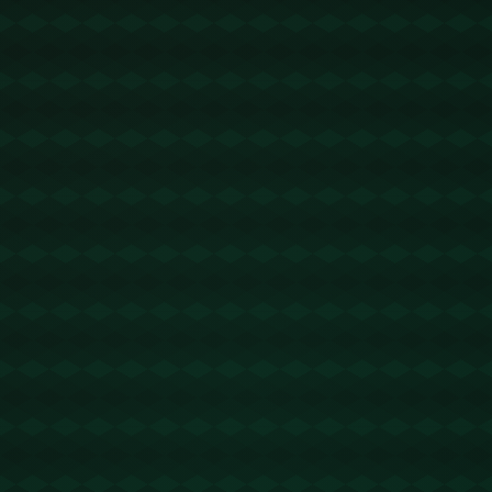
成功的快速反击攻入制胜一球。冰岛队的球员无需过
多的控球时间，*更多的是依靠严格的战术执行和队员
间默契的配合*。这样的比赛风格，在瞬息万变的赛场
上证明了其有效性。
**英冰对决的意义**
本场比赛，无论对于英格兰队还是冰岛队，都有着深
远的意义。对于英格兰队，**及时发现并纠正自身问题
**，改进球队薄弱环节，是当前的重中之重。而冰岛队
则在以弱胜强的比赛中再度证明自己的实力，提升士
气。
用一些具体案例分析，两年前的一场类似比赛中，英
格兰队在面临强队时表现不佳，但后来通过友谊赛磨