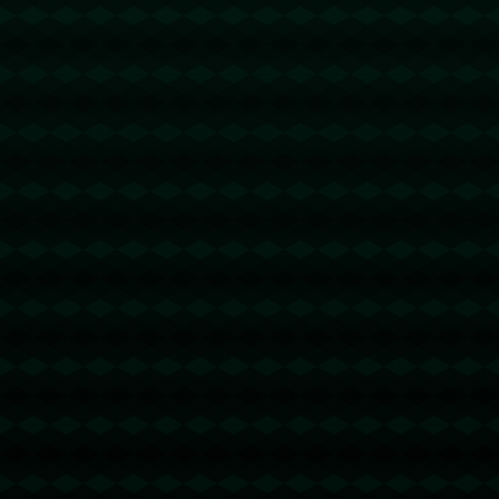
近8成控球率却输球!西队长：垃圾!对手踢的不是足球.
1806
2025 / 09 / 25