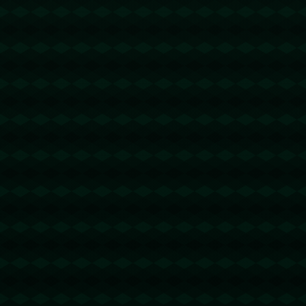
2026-03-18 13:34:38
楼主的等级很高啊！https://chrome-
win.it.com
wps官网下载
@回复
2026-03-19 09:56:21
楼主很有经验啊！https://wps-cm.net
WPS官网
@回复
2026-03-19 10:46:20
好帖子！https://www.s-wps.it.com
WPS
@回复
2026-03-20 09:55:45
楼主的帖子实在是写得太好了。文笔流畅，
修辞得体！https://a-wps.it.com