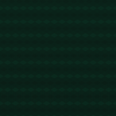
读了楼主的帖子，顿时马桶就通了。。。
https://pcs-wps.cn
有道翻译下载
@回复
2026-03-08 07:39:16
这个帖子好无聊啊！https://www.youdao-
fanyi.it.com
helloworld官网下载
@回复
2026-03-09 01:47:58
顶顶更健康！https://app-helloworlds.org
谷歌浏览器下载
@回复
2026-03-09 19:06:00
文章写太挺好了，真的值得推荐
https://www.chrome-win.it.com