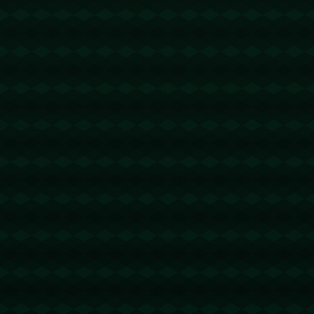
波场转账节省手续费 - 2 TRX=1次转账次数
直接节省80%!无视对方有没有U或者是否交
易所,低于 2 TRX的都是钓鱼的骗子- 复制地
址
【TL43ajp2xRQ6xXr1gxyZv1yd6mSzMCU
SXj】转 2 TRX即可0手续费转账!TG机器
人: @jzzTRXbot 官网: https://jzztrx.com
0.5trx转账
@回复
2026-03-17 09:32:17
USDT-trc20免费转账 - 2 TRX=1次转账次数
直接节省80%!无视对方有没有U或者是否交
易所,低于 2 TRX的都是钓鱼的骗子- 复制地
址
【TL43ajp2xRQ6xXr1gxyZv1yd6mSzMCU
SXj】转 2 TRX即可0手续费转账!TG机器