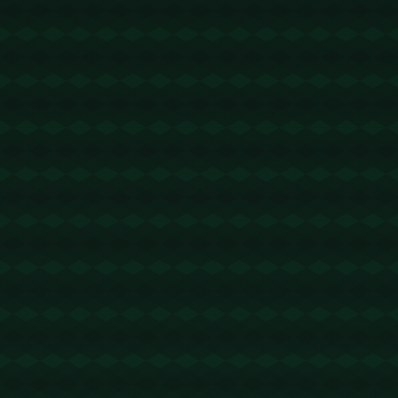
2K影视
@回复
2025-11-20 07:21:15
这篇文章真是让人受益匪浅！
https://www.2kdy.com
心理设备厂家
@回复
2025-11-22 18:07:10
收藏了，改天让朋友看看！
https://aptlawfirm.com/
心理设备厂家
@回复
2025-11-23 04:38:30
论坛的帖子越来越有深度了！
https://aptlawfirm.com/
quickq官网
@回复
2025-12-26 20:16:22