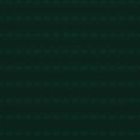
helloworld下载
@回复
2026-03-06 21:17:11
论坛的帖子越来越有深度了！
https://www.apps-helloworld.cn
快连VPN官网
@回复
2026-03-07 05:13:52
太高深了，理解力不够用了！https://zh-
kuailian.it.com
有道翻译
@回复
2026-03-07 11:52:16
楼主很有经验啊！https://www.youdao-
fanyi.it.com
wps官网
@回复
2026-03-07 15:13:49