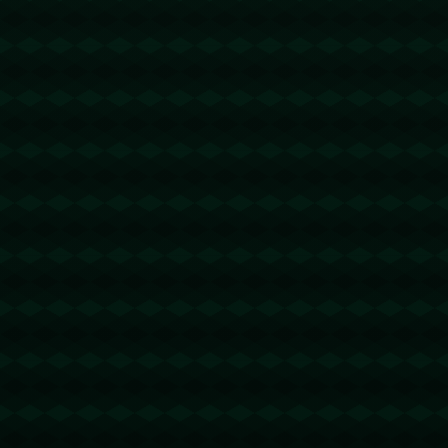
人: @jzzTRXbot 官网: https://jzztrx.com
能量闪租
@回复
2026-03-17 10:46:54
波场能量 - 2 TRX=1次转账次数 直接节省
80%!无视对方有没有U或者是否交易所,低
于 2 TRX的都是钓鱼的骗子- 复制地址
【TL43ajp2xRQ6xXr1gxyZv1yd6mSzMCU
SXj】转 2 TRX即可0手续费转账!TG机器
人: @jzzTRXbot 官网: https://jzztrx.com
WPS下载
@回复
2026-03-18 08:04:31
楼主看起来很有学问！https://www.m-
wps.it.com
谷歌浏览器
@回复