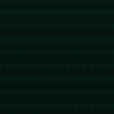
谷歌浏览器下载
@回复
2026-03-15 02:53:49
楼上的能详细介绍一下么？https://p-
google.com
wps官网
@回复
2026-03-16 15:04:08
好帖子！https://offie-wps.com.cn
helloworld官网
@回复
2026-03-16 16:32:42
这里的资源非常丰富，帮助我解决了很多问
题。https://www.me-helloworlds.cn
0.2trx转账
@回复
2026-03-16 19:37:33