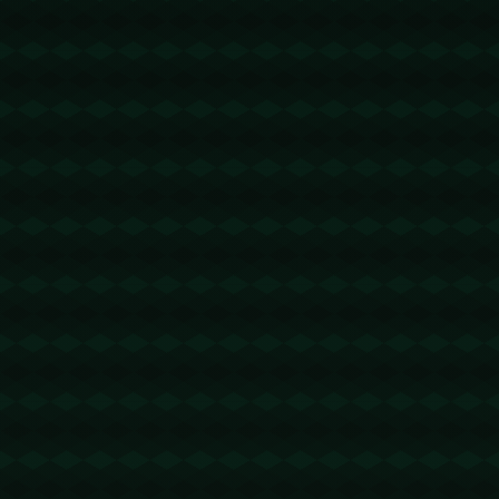
近8成控球率却输球!西队长：垃圾!对手踢的不是足球.
1832
2025 / 09 / 25