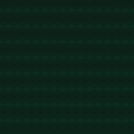
2026-03-05 07:12:04
在这个版块混了这么久了，第一次看见这么
给你的帖子！https://www.pc-kuailian.it.com
wps官网下载
@回复
2026-03-05 10:58:15
楼主英明！https://me-wps.cn
谷歌浏览器
@回复
2026-03-06 12:56:23
楼主的文笔不错！https://www.a-
google.com
快连VPN
@回复
2026-03-06 20:57:08
楼主最近很消极啊！https://www.pc-
kuailian.it.com