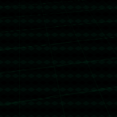
2026-06-22 08:30:39
u地址转错
【TEti5AKkagXrFkQgB39PYK8tEjvP5mX
HkB】转错请联系TeleGram:【@TrxEm】
节省TRX手续费
@回复
2026-06-24 03:19:24
u地址转错 【
TMSocPC3qM1pmvahhYH7zemBf19AGG
W5wp 】转错请联系TeleGram:
【@TrxEm】
节省TRX手续费
@回复
2026-06-24 13:28:35
u地址转错 【
TYxDQ3NhNddNf1eG86U7AYndCzChsA
CS1E 】转错请联系TeleGram: