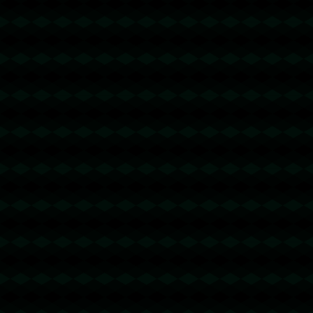
trx能量租赁
@回复
2026-06-20 16:16:55
u地址转错
【TYoFPwbqAZHptWjuSVuDkSympyVWT
mVQtc】转错请联系TeleGram:
【@TrxEm】
trx能量租赁
@回复
2026-06-20 23:35:47
u地址转错
【TRFDKBJghpLVs3WH7ebwxrML55333
33333】转错请联系TeleGram:
【@TrxEm】
波场能量租赁
@回复
2026-06-21 12:27:33