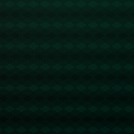
率却输球!西队长：垃圾!对手
西甲-莱万进球奥尔莫破门 巴萨三球
.
奥萨苏纳.
2025 / 09 / 25
1093
2025 / 09 / 24