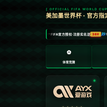
首页
法甲
首页
足球
文章正文
体育泰山队球员德尔加多
Ry3mYIM0l77yV0nv
截至我最后的更新日期，德尔加多的参赛资格问
籍认定以及具体的注册程序等因素。尽管他已经
中国足协的最终裁定。这样的过程通常包括对球
圈网页版。
建议关注中国足协和相关俱乐部的官方声明，以