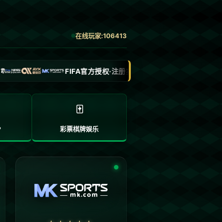
热门文章
quan28.cc：颁奖现场！杨文龙、姜
1
鑫杰包揽亚冬会单板滑雪男子大跳台
国
金银牌环球时报-环球网.
要
官方：彪马将从下赛季开始成为英超
2
8
官方用球供应商.
体育WCBA：山东女篮73-71逆转战
3
是
胜东莞 斩获新赛季首胜