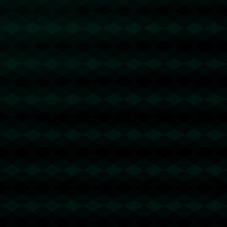
quan28.cc：男子冰壶世
锦赛：中国队8-7击败
2025-09-22
133
28圈网页版：沈梦雨社
媒：球迷的支持就像“助
2025-09-20
103
攻”，关