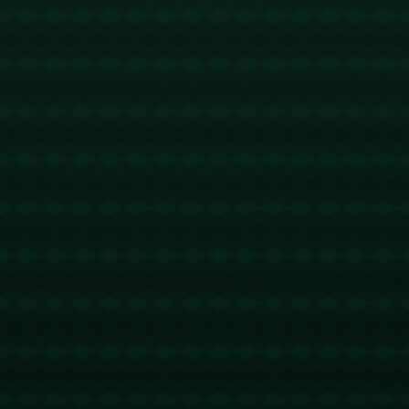
得每一位关心国足的球迷去关注。
**胡荷韬的未来正在开启，而国足的中场革新也或许从
此破冰。**
版权声明：
本站文章如无特别标注，均为本站原创文
章，于2025-03-05，由
Ry3mYIM0l77yV0nv
发表，共
1273个字。
转载请注明出处：
Ry3mYIM0l77yV0nv，如有疑问，
请联系我们
本文地址：
https://www.official-
28circle.com/post/417.html