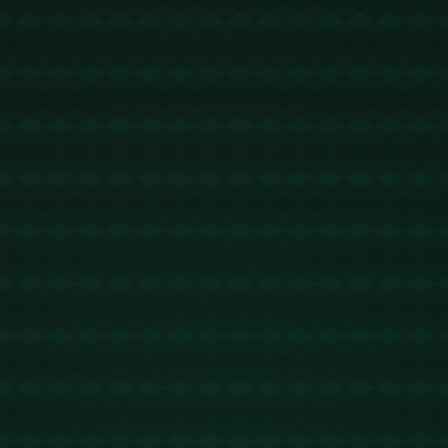
从最近几次国足的人员动态中不难看出，教练组对胡
荷韬寄予厚望。他被视为**未来国足中场的主要支柱之
一**，特别是在年轻化战略的大背景下。前国足名宿孙
继海曾私下评价过胡荷韬，“他的沉稳和奔跑覆盖能
力，是中国年轻球员中少有的特质。相信他能够在关
键比赛中挑起重任。”
### 胡荷韬带来的新期待：中国队中场重塑机会？
随着现代足球的快速发展，中场的重要性愈发凸显。
一支球队是否能在比赛中掌控节奏，大多取决于中场
球员的表现。在最近两年，中国队饱受**“中场脱节”和
“核心缺乏”**的批评，因而亟需寻找新的解决办法。胡
荷韬的出现，显然给国足的中场带来了一抹亮色。