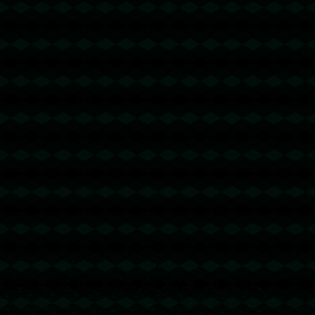
发表评论
发布评论
暂时没有评论，来抢沙发吧~