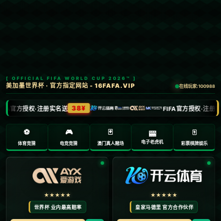
首页
足联
文章正文
28圈网页版：胡荷韬或迎来国足首秀，客
战澳大利亚备受关注.
Ry3mYIM0l77yV0nv
2025-03-05 13:25:22
**胡荷韬或迎来国足首秀，客战澳大利亚备受关注**
在中国足球迷的期待中，一位备受瞩目的新星正悄然
崭露头角。**胡荷韬，这位年仅22岁的优秀年轻中场
**，有望在本次中国国家队对阵澳大利亚的客场比赛中
迎来他的国足首秀。消息一经传出，立刻吸引了广泛
关注。对于这场焦点之战，球迷们寄予厚望，而胡荷
韬能否凭借自己的表现扛起国足的未来，也成为了热