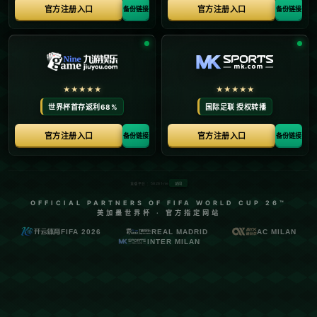
议话题。
### 背景分析：胡荷韬的技战术特点与成长之路
胡荷韬之所以能够迅速进入球迷的视野，离不开他的**
出色才华与扎实的基本功**。作为一名中场球员，他在
传球视野、控球技术和比赛阅读能力等方面表现尤为
突出。这些能力帮助他迅速适应了职业赛场——无论
是在国内联赛还是更高水平的国际比赛预备队中，总
能看到他的身影。从青训到职业赛季，他逐步展现出
自己在组织战术中的不可或缺性。
**一个特别值得关注的亮点**，是胡荷韬的灵活性。他
既能在前腰位置为锋线输送精准助攻，又能在后腰位