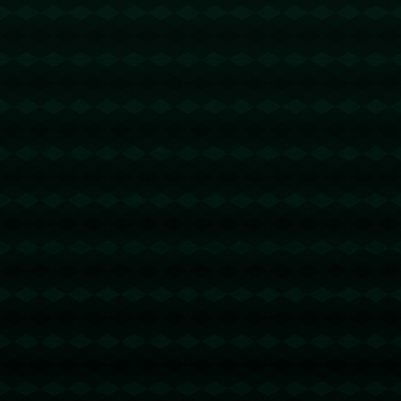
quan28.cc：颁奖现场！杨文龙、姜鑫杰包揽亚冬会单板滑雪
男子大跳台金银牌环球时报-环球网.
1895
2025 / 09 / 26