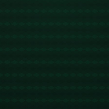
如果胡荷韬能够在对阵澳大利亚这样的高水平比赛中
亮眼发挥，那么他不仅将为自己赢得更多国际大赛的
机会，也可能让中国队重新确立中场控制权的模板。
例如，在2022年世界杯亚洲区预选赛中，孙兴慜带领
的韩国队通过中场整体配合多次完成对阵强队的逆
袭，成为了亚洲球队的榜样。胡荷韬的成功或许能让
人们看到中国在这一领域追赶的希望。
### 球迷期待：一场比赛定下新起点quan28.cc
对众多球迷来说，胡荷韬的首次亮相不仅关乎比赛结
果，更是一次深远意义的起点。他所肩负的不只是个
人的成长，更是整个中国足球未来的担当。无论本场
比赛的最终结果如何，这位年轻中场球员的表现都值