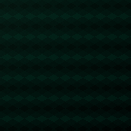
quan28.cc：男子冰壶世
锦赛：中国队8-7击败
2025-09-22
133
28圈网页版：沈梦雨社
媒：球迷的支持就像“助
2025-09-20
103
攻”，关