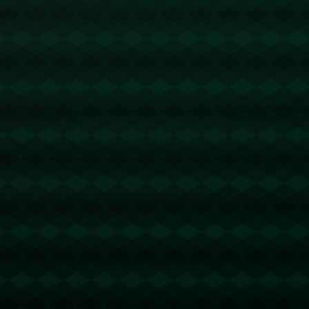
下一篇:
後繼續
皇馬簽名會風波｜費高IG發文大讚香港 訪港期間感
受到球迷的愛.