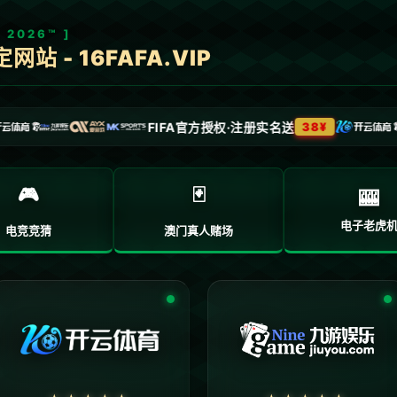
法甲
足联
足球
足联
足联
足球
價不會太高 無法與英超財力相比.
367
2025-03-13 21:51:30
*
力中樞。然而，當面臨高價挖角年輕天才貝林厄姆（Jude
財力確實無法與競爭激烈的英超相比。**到底是什麼讓英超擁有
皇馬？**
打算給貝林厄姆開出過高的報價。這一戰略背後有著深思熟慮