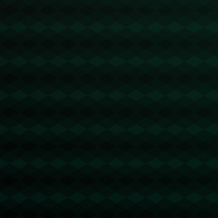
分享：
上一篇:
皇馬租借簽下切爾西門將凱帕 球員盼租借結束
留隊！.
相关文章