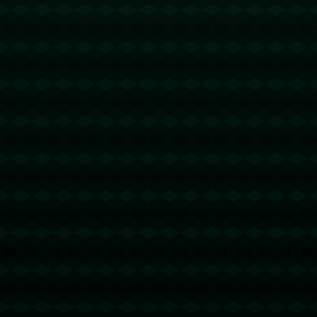
男子大跳台金银牌环球时报-环球网.
1926
2025 / 09 / 26
近8成控球率却输球!西队长：垃圾!对手踢的不是足球.
1801
2025 / 09 / 25