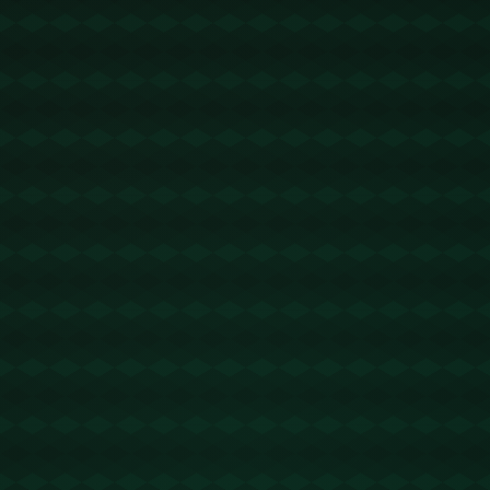
不已。
![比赛现场](https://via.placeholder.com/300)
比如，来自济南本地的参赛者王先生，一位年近六旬
的掼蛋高手，他在比赛中冷静沉稳的表现获得了观众
们的一致好评。他表示，掼蛋对他来说不仅仅是一场
比赛，更多的是一种生活的乐趣。
### 竞技体育与综艺娱乐的完美结合
《我是掼军》不仅仅是一场掼蛋比赛，它更是一场集
体育竞技与综艺娱乐于一体的视觉盛宴。节目将通过
多元化的形式展现选手们在掼蛋竞赛中的独特魅力。
这种将竞技体育融入大众娱乐的方式，使得掼蛋不仅