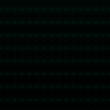
西甲-莱万进球奥尔莫破门 巴萨三球完胜奥萨苏纳.
1094
2025 / 09 / 24
发表评论