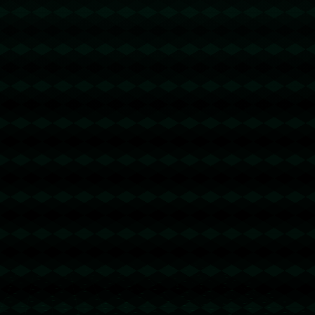
发布评论
暂时没有评论，来抢沙发吧~
关注我们