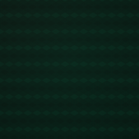
相关文章
quan28.cc：颁奖现场！杨文龙、姜鑫杰包揽亚冬会单板滑雪
男子大跳台金银牌环球时报-环球网.
1951
2025 / 09 / 26