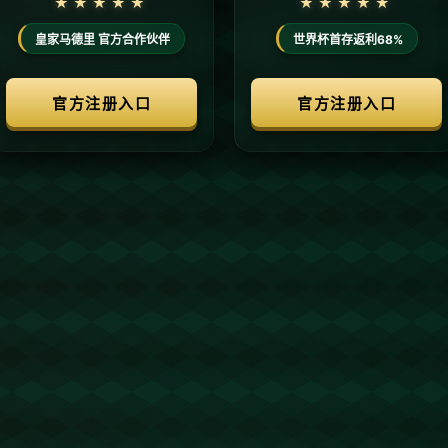
丰富的导师来引导他们走上正轨。费尔曼正是如此，他在成
斯特，这位老将，不仅通过技术指导帮助费尔曼提升球技，还
为自己的“精神导师”，无论是在赛场内外，他都能提供实际
重要*，它能帮助年轻球员渡过职业生涯的初期阶段。
尔曼因紧张几度失误。正是罗斯特的鼓励和冷静的指导，让他
队氛围不仅有利于球员个人的发展，也为整个球队的凝聚力
者。在一次重要比赛中，**努贝尔**遭遇了来自双方球迷
，也让在场的费尔曼感到痛心。*球迷的反应往往反映了他
情绪可能对球员产生巨大压力。