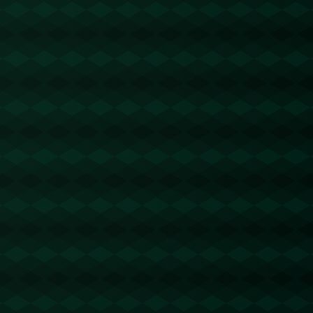
最新文章
受
解
quan28.cc：颁奖现场！
杨文龙、姜鑫杰包揽亚
2025-09-26
170
冬
近8成控球率却输球!西
队长：垃圾!对手踢的不
和
2025-09-25
169
是足球.
队
西甲-莱万进球奥尔莫破
门 巴萨三球完胜奥萨苏
2025-09-24
49
任
纳.
这
quan28.cc：罗马诺：是
否买断桑乔取决于切尔
2025-09-23
85
西
9