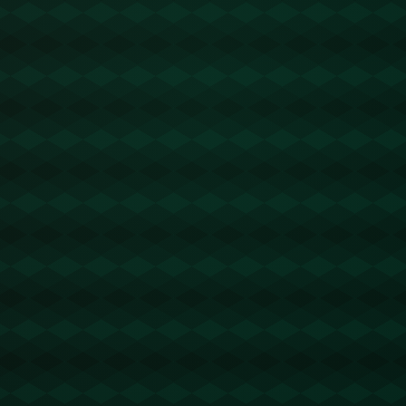
挥出最佳水平。更为重要的是，它可能导致球员的自信心大
指出，他理解球迷的热情和期待，但仍希望能够有更多的理
带。在费尔曼提到的这两件事中，我们可以看到**人性**
顾正是这种力量的体现*，而努贝尔的经历则提醒我们，一个团
球迷的理解和宽容则是在这片沃土之上的阳光和雨露。对于
可或缺的。无论是球场上的拼搏者，还是看台上的支持者，
向前发展的基石。
章，于2025-04-20，由
Ry3mYIM0l77yV0nv
发表，共 104