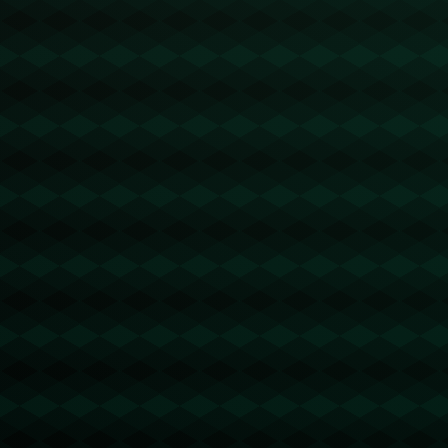
个字。
转载请注明出处：
Ry3mYIM0l77yV0nv，
本文地址：
https://www.official-28circle.com/
分享：
上一篇:
莱万帽子戏法，拿下阿拉维斯！
相关文章