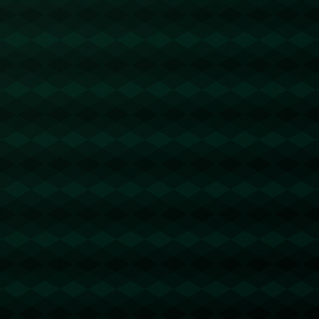
quan28.cc：男子冰壶世
锦赛：中国队8-7击败
2025-09-22
133
28圈网页版：沈梦雨社
媒：球迷的支持就像“助
2025-09-20
103
攻”，关