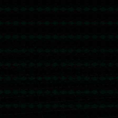
发布评论
暂时没有评论，来抢沙发吧~
关注我们