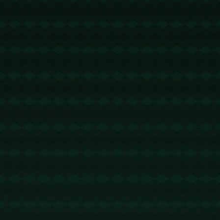
- **多元化的参赛阵容**：本次比赛中，不仅有专业选
手参与，还有不少业余爱好者借机展示自己的实力，
这样的组合为比赛增添了许多**不确定性和趣味性**。
- **精彩纷呈的对抗**：羽毛球运动以其灵活多变的战
术、快速激烈的对抗闻名。选手们在赛场上尽展风
采，反映了**羽毛球运动的真实性和魅力**。
![羽毛球赛激烈对抗]
(https://example.com/badminton1.jpg)
### 羽毛球运动对城市发展的影响
羽毛球作为一项**大众化的体育运动**，在促进健康生