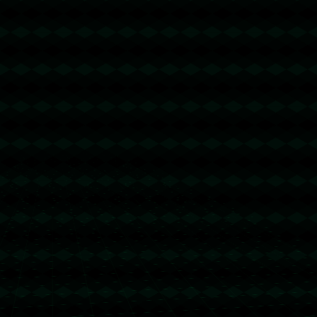
trx转错包退
@回复
2026-07-19 08:28:04
转错包退
【TAcosutrNmNhWTV8SCLkBUQmN6666
66666】客服TeleGram:【@TrxEm】
trx转错包退
@回复
2026-07-22 08:51:12
转错包退
【TNMGAfZScW7kK4BXmuazZWUu77SK
Nk66s6】客服TeleGram:【@TrxEm】
trx转错包退
@回复
2026-07-25 07:08:08
转错包退
【TKUbXZieD2PYgqN4YX9BCjGQnS61b
8xwqz】客服TeleGram:【@TrxEm】