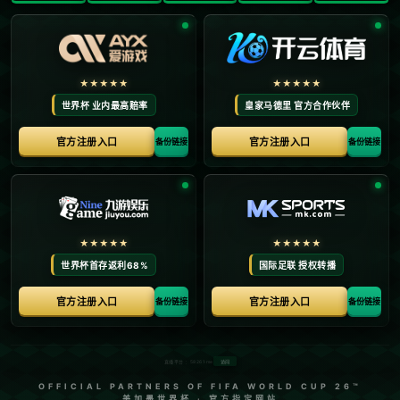
**自由式滑雪空中技巧的魅力**
自由式滑雪空中技巧是一项结合了滑雪技术和空中翻
腾动作的复杂运动。运动员必须在高空中完成多个高
难度动作，同时保证完美的落地技艺。这项运动不仅
需要运动员具备超凡的身体素质，还需要具备极高的
心理素息。中国队在这次亚冬会上夺冠，正是对其综
合实力的有力证明。
**中国队的备战策略**
在备战过程中，中国队对自由式滑雪空中技巧项目进
行了详细的分析。为了提高竞技水平，团队聘请了多
位国际顶尖教练，并采用尖端的训练设施进行强化训