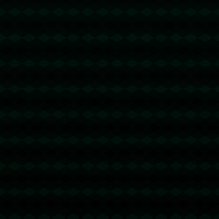
Q9o 】转错请联系TeleGram:【@TrxEm】
波场能量租赁
@回复
2026-07-01 10:39:53
u地址转错 【
TGzDjd9sFGyDYP8Y1hgMtwweJhkJxfU8i
x 】转错请联系TeleGram:【@TrxEm】
trx能量机器人
@回复
2026-07-08 19:20:05
u地址转错
【TPUHyaii69EaFxK6zHdVJ1vBsJWS99
9999】转错请联系TeleGram:【@TrxEm】
trx能量机器人
@回复
2026-07-09 14:03:49
u地址转错