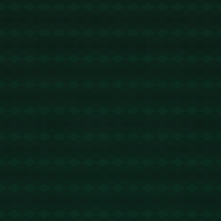
男子大跳台金银牌环球时报-环球网.
1899
2025 / 09 / 26
近8成控球率却输球!西队长：垃圾!对手踢的不是足球.
1774
2025 / 09 / 25