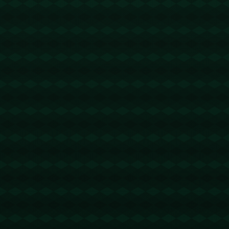
【TWzHTvfWZrraadP2VwKZRi3X14aAed
KSC4】转 1.5 TRX即可0手续费转账!TG机
器人:@nengliang_robot
足球赔率
@回复
2026-03-19 05:59:58
足球投注app为您提供智能化的下注平台与
专业赛事分析！探索最佳足球投注网站，
https://t.me/qingjiao_ershu 皇冠体育，全球
华人的首选平台，老字号值得信赖。加?
@qingjiao_ershu
搜狗官网
@回复
2026-03-28 00:56:42
怪事年年有，今年特别多！https://im-
sogou.com