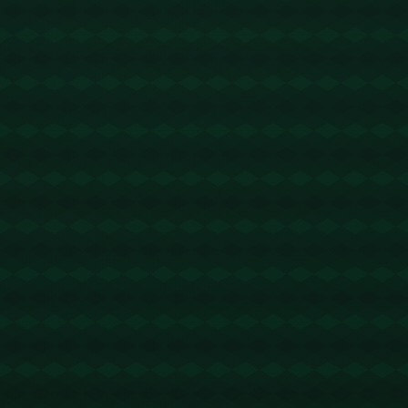
西甲-莱万进球奥尔莫破门 巴萨三球完胜奥萨苏纳.
1077
2025 / 09 / 24
发表评论