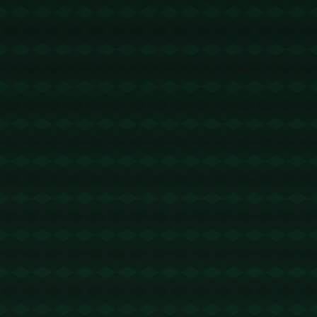
版权声明：
本站文章如无特别标注，均为本站原创文
章，于2025-09-12，由
Ry3mYIM0l77yV0nv
发表，共
1081个字。
转载请注明出处：
Ry3mYIM0l77yV0nv，如有疑问，
请联系我们
本文地址：
https://www.official-
28circle.com/post/631.html
分享：
上一篇:
下一篇:
中国队锁定冠亚军！王
凌空斩！佩里西奇禁区
曼昱晋级WTT福冈总
内抽射破门，本场已传