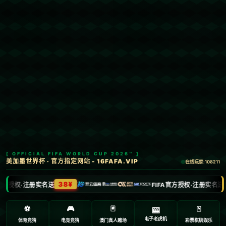
首页
足球
文章正文
亚冬会：中国队夺得自由式滑雪空中技巧
混合团体金牌.
Ry3mYIM0l77yV0nv
2025-09-12 12:58:36
**亚冬会：中国队夺得自由式滑雪空中技巧混合团体金
牌**
在刚刚结束的亚洲冬季运动会上，中国队以卓越的表
现赢得了自由式滑雪空中技巧混合团体金牌。这一令
人振奋的胜利不仅显示了中国队在冰雪项目上的竞技
水平，也标志着中国冬季体育的一次重要突破28圈网
页版。