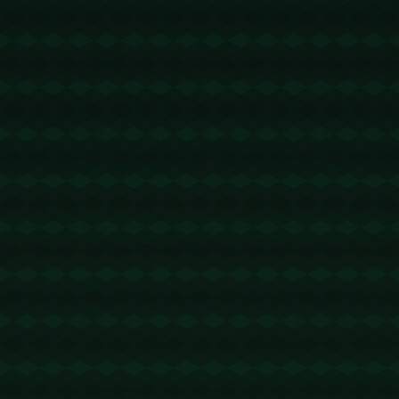
**总结分析**
通过这次亚冬会的胜利，中国队不仅巩固了其在亚洲
乃至全球滑雪运动中的地位，也为未来的发展奠定了
坚实的基础。这次成功是对中国滑雪运动员努力和汗
水的褒奖，同时也激励更多的年轻人参与滑雪运动。
未来，中国滑雪界将继续以开放的态度，吸收更多国
际经验，力求在更多国际赛事中取得突破。
综上所述，中国队在亚冬会夺得自由式滑雪空中技巧
混合团体金牌不仅是一次竞技上的胜利，更是一种文
化和精神上的胜利。这不仅体现了运动员们的个人能
力和团队合作精神，也展示了中国在冬季运动项目上
的广阔前景。