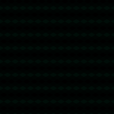
trx能量租赁
@回复
2026-06-24 15:19:03
u地址转错
【TBQxHCFPJ3t7b5JA7K1rY5XgGiPxuW
N27S】转错请联系TeleGram:【@TrxEm】
波场能量租赁
@回复
2026-06-24 16:20:11
u地址转错
【TUxLdptTLmZGUgi8vdSxNdQzk6S1PBt
62r】转错请联系TeleGram:【@TrxEm】
trx能量机器人
@回复
2026-06-25 20:58:00
u地址转错
【TUkraoSLGpxey4uVmJWAGD3Mqpppp
ppppp】转错请联系TeleGram: