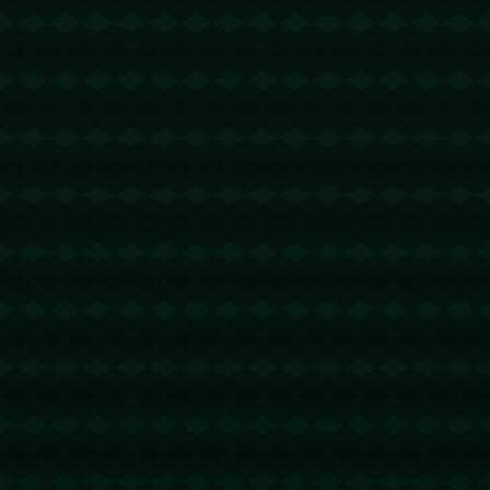
有道翻译下载
@回复
2026-03-18 20:12:29
读了楼主的帖子，顿时马桶就通了。。。
https://youdao-zh.it.com
WPS官网
@回复
2026-03-19 02:10:18
回帖也有有水平的！https://m-wps.it.com
WPS官网
@回复
2026-03-20 14:27:09
感谢楼主的推荐！https://m-wps.it.com
WPS
@回复
2026-03-21 04:18:02
我就搞不明白了，看帖回帖能死人么，居然
只有我这么认真的在回帖！https://www.a-