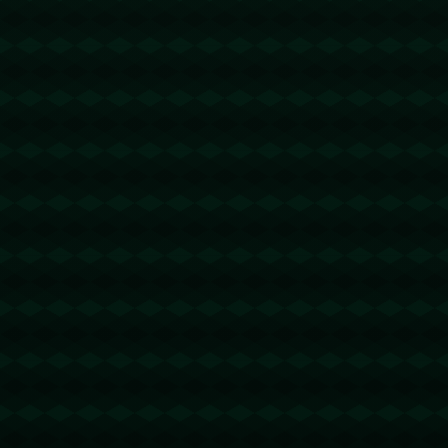
wps.it.com
有道翻译官网
@回复
2026-03-22 04:57:16
楼上的能详细介绍一下么？https://www.cn-
youdao.it.com
wps官网
@回复
2026-03-22 11:37:14
楼主的帖子提神醒脑啊！https://www.in-
wps.com.cn
搜狗官网
@回复
2026-03-24 03:50:38
宇宙第一贴诞生了！https://im-sogou.com
WPS
@回复