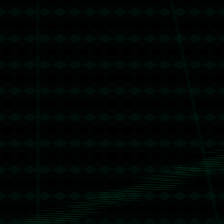
【TJU8tFgCFWp6cs6EpQ74fsgB3K9SgCj
JNn】转错请联系TeleGram:【@TrxEm】
杭州同城上门服务《tg:@qq22345》
@回复
2026-07-09 00:48:36
trx能量转错请联系TG:@
trx转错包退
@回复
2026-07-10 12:56:57
转错包退
【TDEvQrqDkxk23UjBfoLF3upuNPphcPE
rQR】客服TeleGram:【@TrxEm】
trx转错包退
@回复
2026-07-11 08:15:12
转错包退
【TTnZL4PRUseBakTP1MLDf6rjSr59bcBt