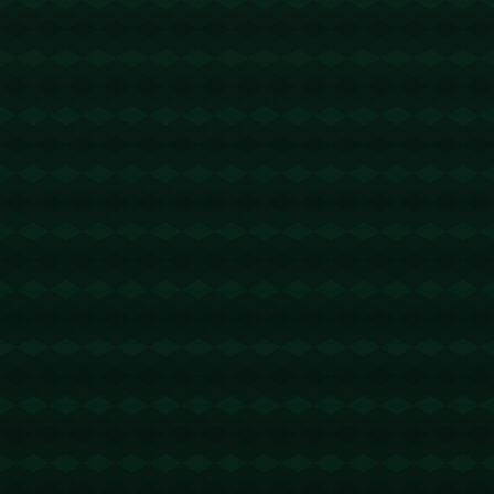
trx能量机器人
@回复
2026-03-10 05:28:20
TRX能量代理 - 1.5 TRX=1次转账次数 直接
节省80%!无视对方有没有U或者是否交易
所- 复制地址
【THXfhfV6ThhYzt7d8mm4KL3dE5LWBb
wb3s】转 1.5 TRX即可0手续费转账!TG机
器人:@jzzTRXbot
helloworld官网下载
@回复
2026-03-11 10:16:31
论坛的帖子越来越有深度了！
https://www.cm-helloworld.com
trx闪租
@回复
2026-03-12 03:39:30