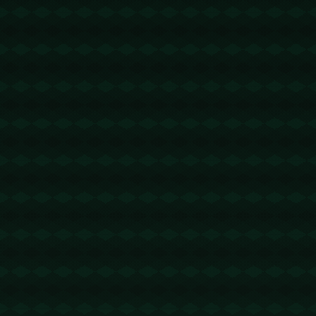
奋，这支球队不仅在欧冠赛场表现突出，在意甲中更
是以卓越的攻防转换牢牢控制比赛主动权。
未来，尤文若想重新拾回胜利轨道，或许需要在冬季
转会窗中为中场引入更多组织型球员，以改善中后卫
的衔接压力；而那不勒斯则需继续保持当前的良好势
头，巩固意甲榜首位置，争取成就属于他们的辉煌时
代。
作为意甲两支话题性最强的球队，本轮尤文图斯的失
利与那不勒斯的胜利再一次展现了**当下意大利足球竞
争中的戏剧性与高度变化性**，令整个赛季更加令人期
待。
版权声明：
本站文章如无特别标注，均为本站原创文