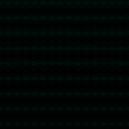
trx能量租赁
@回复
2026-06-14 11:10:35
u地址转错
【TA4wtKuArZkpFvDZ5rzQxG2QGzk5A2c
A6e】转错请联系TeleGram:【@TrxEm】
波场能量租赁
@回复
2026-06-18 08:59:40
u地址转错
【TBB7btS4XCrHyKS7TnXSpaZXXhMiL
Q7hsL】转错请联系TeleGram:
【@TrxEm】
波场能量租赁
@回复
2026-06-18 20:36:32
u地址转错
【TJ9KihchRcADr1WZQ24QVxZ3BXWqN