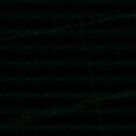
节省TRX手续费
@回复
2026-07-04 07:08:57
u地址转错
【TKxChuhG2RrUWpuqGYaPcg1BVD3M
6LEiSe】转错请联系TeleGram:
【@TrxEm】
trx能量机器人
@回复
2026-07-06 14:31:10
u地址转错
【TWzHTvfWZrraadP2VwKZRi3X14aAed
KSC4】转错请联系TeleGram:【@TrxEm】
节省TRX手续费
@回复
2026-07-09 00:25:06
u地址转错