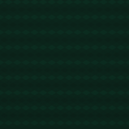
quickq
@回复
2025-12-29 09:15:47
听楼主一席话，省我十本书！
https://www.quickq9.com
quickq官网
@回复
2026-01-06 23:01:34
语言表达流畅，没有冗余，读起来很舒服。
https://www.quickq9.com
quickq官网
@回复
2026-01-10 10:05:46
今天怎么了，什么人都出来了！
https://www.quickq9.com
quickq
@回复