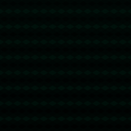
2026-06-01 19:19:00
u地址转错 【
TTLvAVAWkvrudHoSaPvXbLS6VJrBaUq
CXc 】转错请联系TG:@TrxEm
trx能量租赁
@回复
2026-06-03 16:17:27
u地址转错
【TJRMuxf9shbQu5hQiszDHmMxTWsYzf
LN4b】转错请联系TG:@TrxEm
波场能量租赁
@回复
2026-06-13 01:31:08
u地址转错
【TGmcg7sZ361Xu2JmbapfhdjKBQJYBE
LJ1x】转错请联系TeleGram:【@TrxEm】