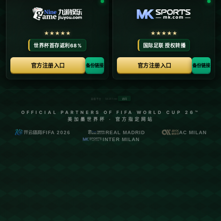
章，于2025-04-01，由
Ry3mYIM0l77yV0nv
发表，共
124个字。
转载请注明出处：
Ry3mYIM0l77yV0nv，如有疑问，
请联系我们
本文地址：
https://www.official-
28circle.com/post/497.html
分享：
上一篇:
下一篇:
体育学青会进入收官阶
quan28.cc：体育男排
段 山东选手一日斩获5
联赛：王径一29分 山
金4银3铜
东儒辰3-1湖北队