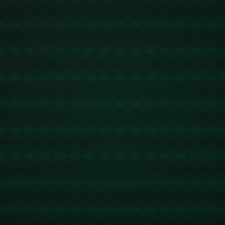
相关文章
quan28.cc：颁奖现场！杨文龙、姜鑫杰包揽亚冬会单板滑雪
男子大跳台金银牌环球时报-环球网.
1932
2025 / 09 / 26