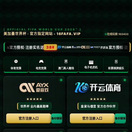
首页
法甲
文章正文
体育学青会：13秒14 吴艳妮夺女子100米
栏金牌
Ry3mYIM0l77yV0nv
2025-04-01 13:22:23
在最近举行的体育学青会上，吴艳妮以13秒14的优异
成绩夺得了女子100米栏金牌。这一成绩不仅展示了她
个人的卓越实力，也为她所在的团队赢得了荣誉。吴
艳妮的夺冠离不开她平日刻苦的训练和坚定的意志
力，这一胜利无疑将激励更多年轻运动员追求卓越。
28圈网页版
版权声明：
本站文章如无特别标注，均为本站原创文