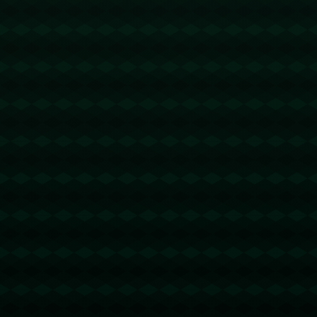
quan28.cc：颁奖现场！杨文龙、姜鑫杰包揽亚冬会单板滑雪
男子大跳台金银牌环球时报-环球网.
1903
2025 / 09 / 26