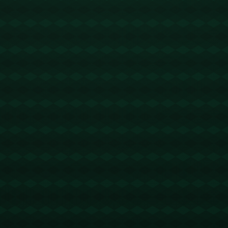
总之，**穆里尼奥出任费内巴切队主帅**的决定，将为
这支土耳其豪门注入新的活力与希望。同时，也让人
们期待在穆里尼奥的带领下，费内巴切能在未来的比
赛中展现出不同以往的风采，续写更加辉煌的篇章。
版权声明：
本站文章如无特别标注，均为本站原创文
章，于2025-04-17，由
Ry3mYIM0l77yV0nv
发表，共
1081个字。
转载请注明出处：
Ry3mYIM0l77yV0nv，如有疑问，
请联系我们
本文地址：
https://www.official-
28circle.com/post/528.html