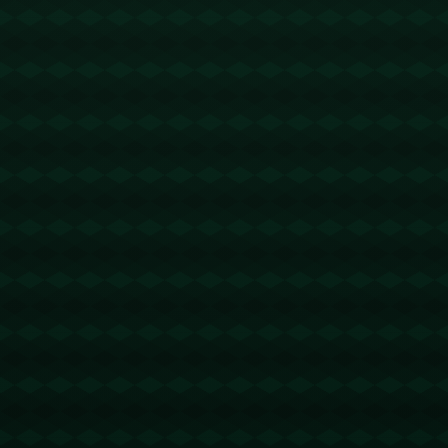
1068个字。
转载请注明出处：
Ry3mYIM0l77yV0nv，如有疑问，
请联系我们
本文地址：
https://www.official-
28circle.com/post/529.html
分享：
上一篇:
下一篇:
quan28.cc：体育穆里
28圈网页版：绝对优
尼奥正式出任费内巴切
势，巴萨主场对阵巴拉
队主帅
多利德已经有27年保
持不败