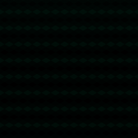
西甲-莱万进球奥尔莫破门 巴萨三球完胜奥萨苏纳.
1091
2025 / 09 / 24
发表评论