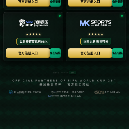
枝，他一定不会拒绝这个伟大的俱乐部。*
### 什琴斯尼的职业生涯：从波兰到意大利
什琴斯尼的职业生涯始于波兰，后被英超阿森纳相
中，成为了他们的重要一员。在他的职业生涯发展过
程中，什琴斯尼逐渐树立了自己作为高水平门将的声
誉。近些年，在意甲尤文图斯效力的什琴斯尼，再次
证明了自己的实力。
**_作为一个门将，他以出色的反应力、稳健的扑救和
冷静的心理素质著称。_**这些特点使他成为世界上最
受欢迎的门将之一，也让众多豪门俱乐部对他青睐有
加。在尤文图斯期间，他多次帮助球队赢得重要比