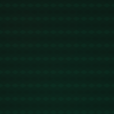
在足球历史上，不乏从其他强队转会至巴萨的成功门
将案例。例如，前荷兰国脚罗纳德·科曼就曾将两名出
色的门将带入巴萨，他们分别是前维拉里尔门将迭戈·
洛佩斯和德国的马克-安德烈·特尔施特根，他们的加盟
极大地提升了巴萨的整体竞争力。
_**类似案例为我们展示了巴萨是如何通过精明的转会
政策来确保球队在各个位置上保持强大竞争力的。**_
如果什琴斯尼选择加入巴萨，无疑会为球队的后防线
注入新的活力。
### 什琴斯尼的可能选择
对于什琴斯尼来说，加盟巴萨意味着面对新的挑战和
机遇。**这个决定不仅关乎他的职业发展，更涉及个人