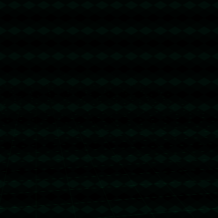
发布评论
暂时没有评论，来抢沙发吧~
关注我们