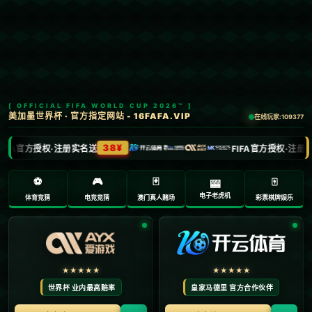
首页
足球
文章正文
quan28.cc：波兰前国脚：什琴斯尼不会
拒绝巴萨，这是一个伟大的俱乐部
Ry3mYIM0l77yV0nv
2025-04-18 01:51:54
**波兰前国脚：什琴斯尼不会拒绝巴萨，这是一个伟大
的俱乐部**
在当今的足球世界，一位优质门将的重要性不亚于一
名顶级射手。在众多优秀门将中，波兰的什琴斯尼无
疑是一个引人瞩目的名字。他的出色表现让他成为多
个顶级俱乐部追逐的对象。而最近，一位经验丰富的
波兰前国脚表示，*如果巴塞罗那对什琴斯尼伸出橄榄